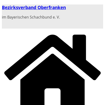
Zum
Bezirksverband Oberfranken
Inhalt
springen
im Bayerischen Schachbund e. V.