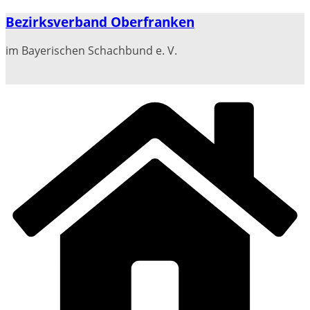
Zum
Bezirksverband Oberfranken
Inhalt
springen
im Bayerischen Schachbund e. V.