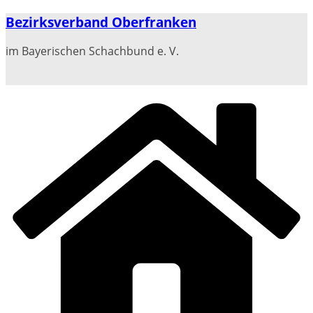
Zum
Bezirksverband Oberfranken
Inhalt
springen
im Bayerischen Schachbund e. V.