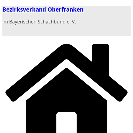
Zum
Bezirksverband Oberfranken
Inhalt
springen
im Bayerischen Schachbund e. V.