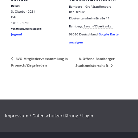
Datum:
Bamberg – Graf-Stauffenberg-
3. Oktober 2021
Realschule
Zeit:
Kloster-Langheim-Straße 11
10:00 - 17:00
Bamberg
,
Bayern/Oberfranken
Veranstaltungskategorie:
Jugend
96050
Deutschland
Google Karte
anzeigen
8. Offene Bamberger
BVO Mitgliederversammlung in
Kronach/Ziegelerden
Stadtmeisterschaft
Impressum
/
Datenschutzerklärung
/
Login