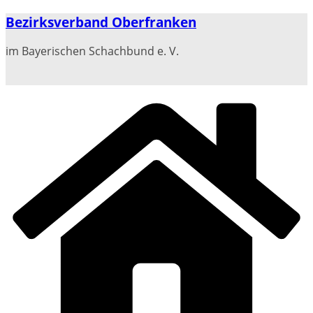
Zum
Bezirksverband Oberfranken
Inhalt
springen
im Bayerischen Schachbund e. V.