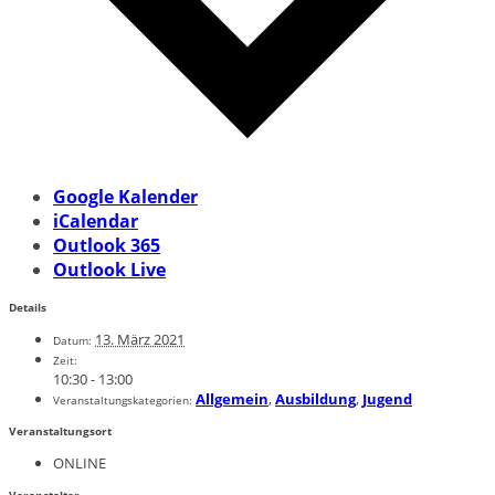
Google Kalender
iCalendar
Outlook 365
Outlook Live
Details
13. März 2021
Datum:
Zeit:
10:30 - 13:00
Allgemein
,
Ausbildung
,
Jugend
Veranstaltungskategorien:
Veranstaltungsort
ONLINE
Veranstalter