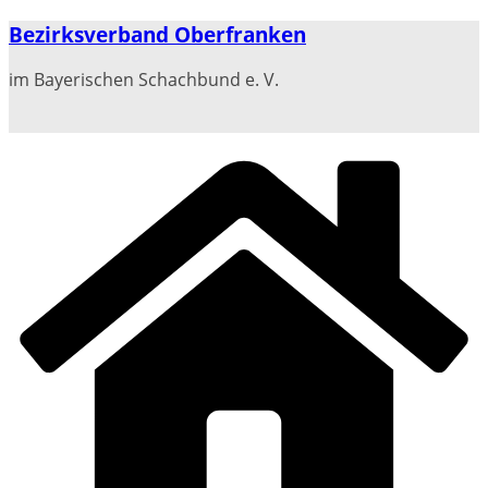
Zum
Bezirksverband Oberfranken
Inhalt
springen
im Bayerischen Schachbund e. V.