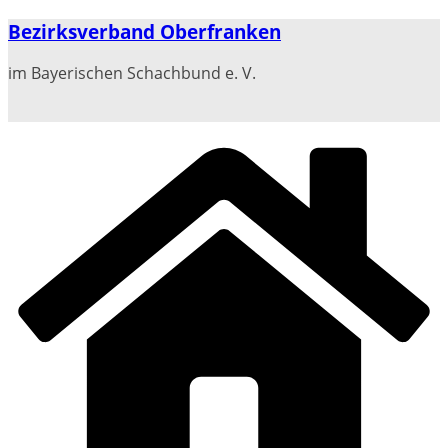
Zum
Bezirksverband Oberfranken
Inhalt
springen
im Bayerischen Schachbund e. V.