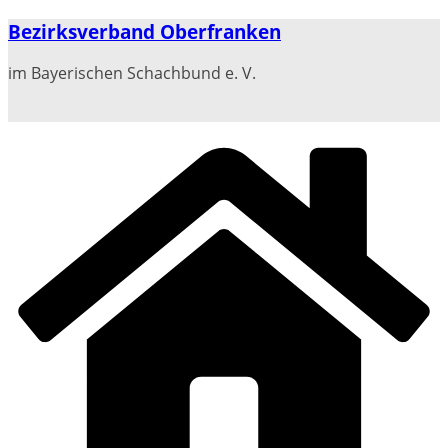
Zum
Bezirksverband Oberfranken
Inhalt
springen
im Bayerischen Schachbund e. V.