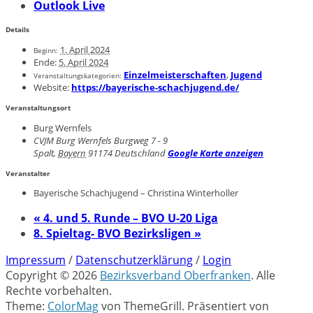
Outlook Live
Details
1. April 2024
Beginn:
Ende:
5. April 2024
Einzelmeisterschaften
,
Jugend
Veranstaltungskategorien:
Website:
https://bayerische-schachjugend.de/
Veranstaltungsort
Burg Wernfels
CVJM Burg Wernfels Burgweg 7 - 9
Spalt
,
Bayern
91174
Deutschland
Google Karte anzeigen
Veranstalter
Bayerische Schachjugend – Christina Winterholler
«
4. und 5. Runde – BVO U-20 Liga
8. Spieltag- BVO Bezirksligen
»
Impressum
/
Datenschutzerklärung
/
Login
Copyright © 2026
Bezirksverband Oberfranken
. Alle
Rechte vorbehalten.
Theme:
ColorMag
von ThemeGrill. Präsentiert von