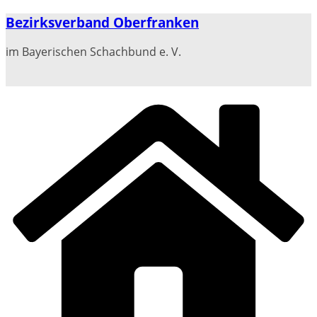
Zum
Bezirksverband Oberfranken
Inhalt
springen
im Bayerischen Schachbund e. V.