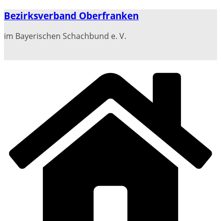
Zum
Bezirksverband Oberfranken
Inhalt
springen
im Bayerischen Schachbund e. V.