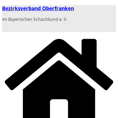
Zum
Bezirksverband Oberfranken
Inhalt
springen
im Bayerischen Schachbund e. V.