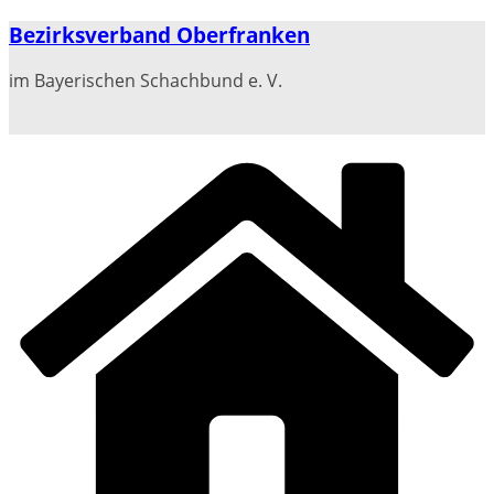
Zum
Bezirksverband Oberfranken
Inhalt
springen
im Bayerischen Schachbund e. V.