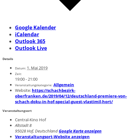
Google Kalender
iCalendar
Outlook 365
Outlook Live
Details
1. Mai 2019
Datum:
Zeit:
19:00 - 21:00
Allgemein
Veranstaltungskategorie:
Website:
https://schachbezirk-
oberfranken.de/2019/04/12/deutschland-premiere-von-
schach-doku-in-hof-special-guest-vlastimil-hort/
Veranstaltungsort
Central-Kino Hof
Altstadt 8
95028 Hof
,
Deutschland
Google Karte anzeigen
Veranstaltungsort-Website anzeigen