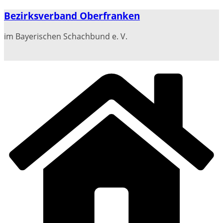
Zum
Bezirksverband Oberfranken
Inhalt
springen
im Bayerischen Schachbund e. V.