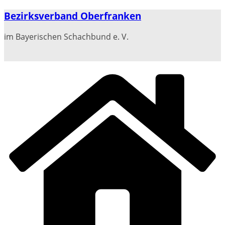
Zum
Bezirksverband Oberfranken
Inhalt
springen
im Bayerischen Schachbund e. V.