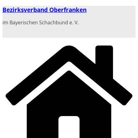
Zum
Bezirksverband Oberfranken
Inhalt
springen
im Bayerischen Schachbund e. V.