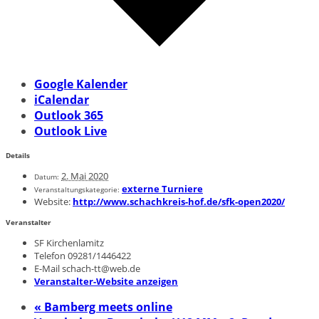
Google Kalender
iCalendar
Outlook 365
Outlook Live
Details
2. Mai 2020
Datum:
externe Turniere
Veranstaltungskategorie:
Website:
http://www.schachkreis-hof.de/sfk-open2020/
Veranstalter
SF Kirchenlamitz
Telefon
09281/1446422
E-Mail
schach-tt@web.de
Veranstalter-Website anzeigen
«
Bamberg meets online