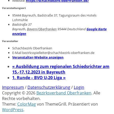
Website:
https://schachbezirk-oberfranken.de/
Veranstaltungsort
95444 Bayreuth, Badstraße 37, Tagungsraum des Hotels
Lohmühle
Badstraße 37
Bayreuth
,
Bayern/Oberfranken
95444
Deutschland
Google Karte
anzeigen
Veranstalter
Schachbezirk Oberfranken
E-Mail
bezirksspielleiter@schachbezirk-oberfranken.de
Veranstalter-Website anzeigen
«
Ausbildung zum regionalen Schiedsrichter am
15.-17.12.2023 in Bayreuth
1. Runde – BVO U-20 Liga
»
Impressum
/
Datenschutzerklärung
/
Login
Copyright © 2026
Bezirksverband Oberfranken
. Alle
Rechte vorbehalten.
Theme:
ColorMag
von ThemeGrill. Präsentiert von
WordPress
.