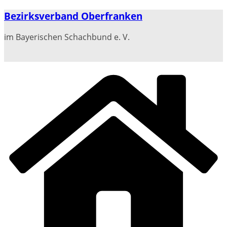
Zum
Bezirksverband Oberfranken
Inhalt
springen
im Bayerischen Schachbund e. V.