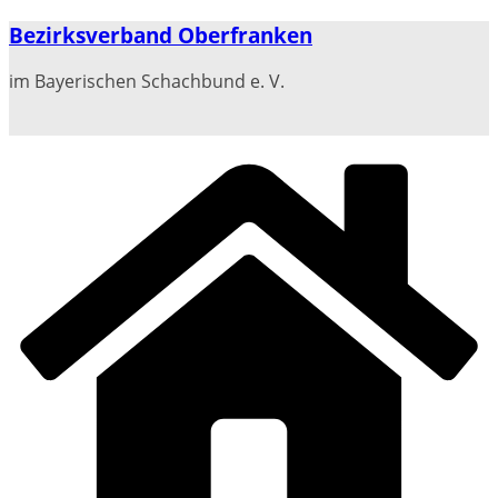
Zum
Bezirksverband Oberfranken
Inhalt
springen
im Bayerischen Schachbund e. V.