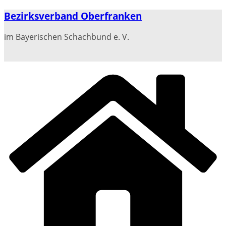
Zum
Bezirksverband Oberfranken
Inhalt
springen
im Bayerischen Schachbund e. V.