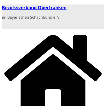
Zum
Bezirksverband Oberfranken
Inhalt
springen
im Bayerischen Schachbund e. V.