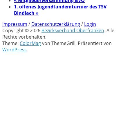
«
Mitgliederversammlung BVO
1. offenes Jugendtandemturnier des TSV
Bindlach
»
Impressum
/
Datenschutzerklärung
/
Login
Copyright © 2026
Bezirksverband Oberfranken
. Alle
Rechte vorbehalten.
Theme:
ColorMag
von ThemeGrill. Präsentiert von
WordPress
.