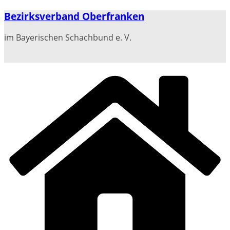
Zum
Bezirksverband Oberfranken
Inhalt
springen
im Bayerischen Schachbund e. V.