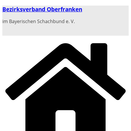
Zum
Bezirksverband Oberfranken
Inhalt
springen
im Bayerischen Schachbund e. V.