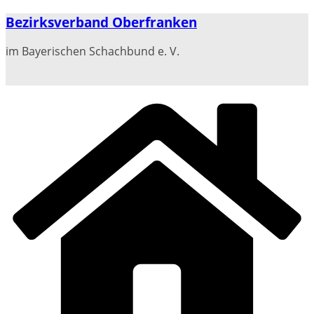
Zum
Bezirksverband Oberfranken
Inhalt
springen
im Bayerischen Schachbund e. V.