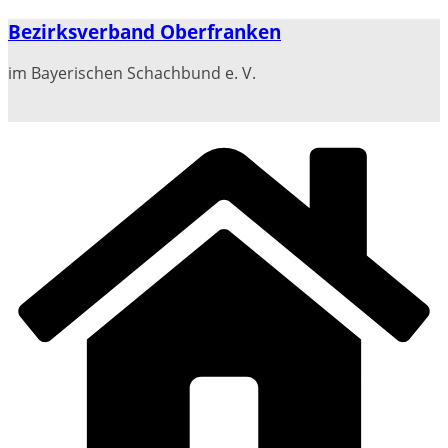
Zum
Bezirksverband Oberfranken
Inhalt
springen
im Bayerischen Schachbund e. V.