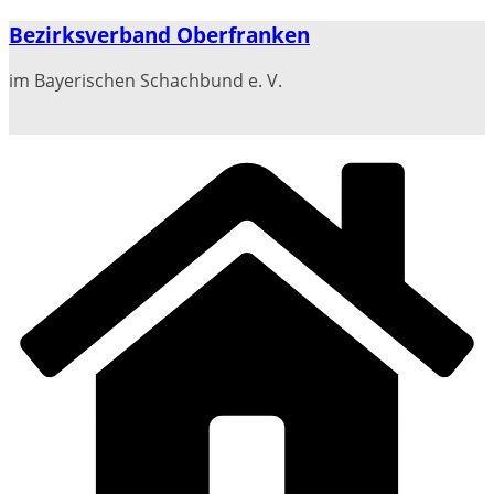
Zum
Bezirksverband Oberfranken
Inhalt
springen
im Bayerischen Schachbund e. V.