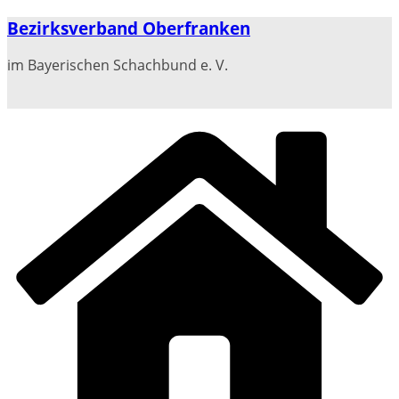
Zum
Bezirksverband Oberfranken
Inhalt
springen
im Bayerischen Schachbund e. V.