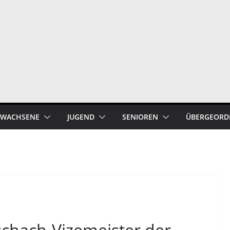
ERWACHSENE
JUGEND
SENIOREN
ÜBERGEORD
schach-Vizemeister der