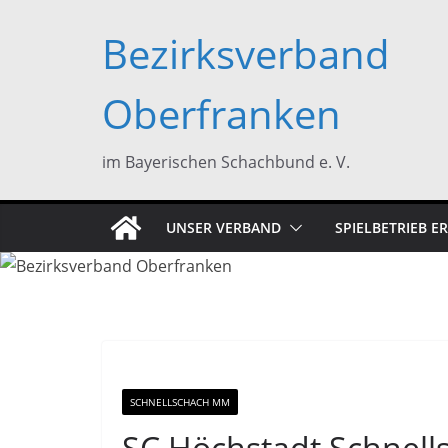
Zum
Bezirksverband
Inhalt
springen
Oberfranken
im Bayerischen Schachbund e. V.
UNSER VERBAND
SPIELBETRIEB 
SCHNELLSCHACH MM
SC Höchstadt Schnell