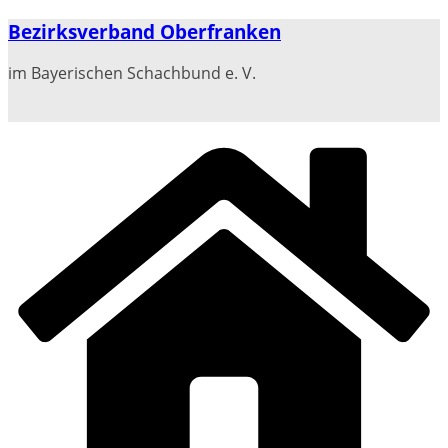
Zum
Bezirksverband Oberfranken
Inhalt
springen
im Bayerischen Schachbund e. V.