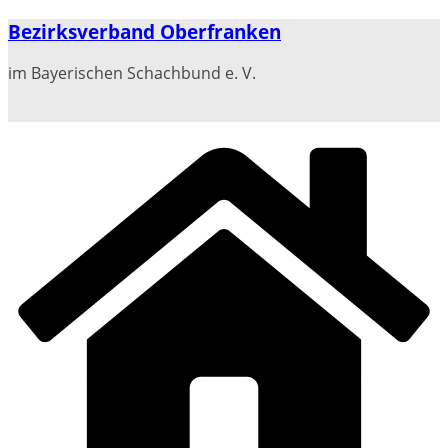
Zum
Bezirksverband Oberfranken
Inhalt
springen
im Bayerischen Schachbund e. V.