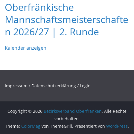
Oberfränkische
Mannschaftsmeisterschafte
n 2026/27 | 2. Runde
Kalender anzeigen
Impressum
/
Datenschutzerklärung
/
Login
Copyright © 2026
Bezirksverband Oberfranken
. Alle Rechte
vorbehalten.
Theme:
ColorMag
von ThemeGrill. Präsentiert von
WordPress
.