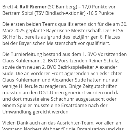
Brett 4:
Ralf Riemer
(SC Bamberg) – 17,0 Punkte vor
Bertram Spitzl (TSV Bindlach-Aktionär) -16,5 Punkte
Die ersten beiden Teams qualifizierten sich für die am 30.
März 2025 geplante Bayerische Meisterschaft. Der PTSV-
SK Hof ist bereits aufgrund des letztjährigen 6. Platzes
bei der Bayerischen Meisterschaft vor qualifiziert.
Die Turnierleitung bestand aus dem 1. BVO Vorsitzenden
Claus Kuhlemann, 2. BVO Vorsitzenden Reiner Schulz,
sowie dem neuen 2. BVO Bezirksspielleiter Alexander
Sude. Die an vorderer Front agierenden Schiedsrichter
Claus Kuhlemann und Alexander Sude hatten nur auf
wenige Hilferufe zu reagieren. Einige Zeitgutschriften
mussten an den DGT-Uhren generiert werden und da
und dort musste eine Schachuhr ausgetauscht oder
einem Spieler musste eine Ersatzdame nach der
Umwandlung gereicht werden.
Vielen Dank auch an das Ausrichter-Team, vor allen an
Vorstand Norbert Wahner für die Organisation und das