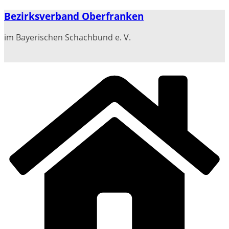
Zum
Bezirksverband Oberfranken
Inhalt
springen
im Bayerischen Schachbund e. V.