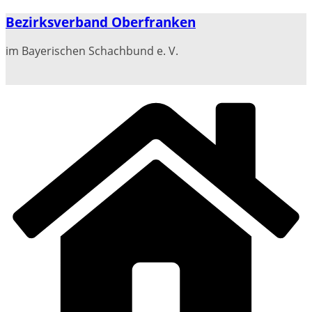
Zum
Bezirksverband Oberfranken
Inhalt
springen
im Bayerischen Schachbund e. V.