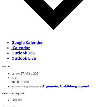
Google Kalender
iCalendar
Outlook 365
Outlook Live
Details
27. März 2021
Datum:
Zeit:
10:30 - 13:00
Allgemein
,
Ausbildung
,
Jugend
Veranstaltungskategorien:
Veranstaltungsort
ONLINE
Veranstalter