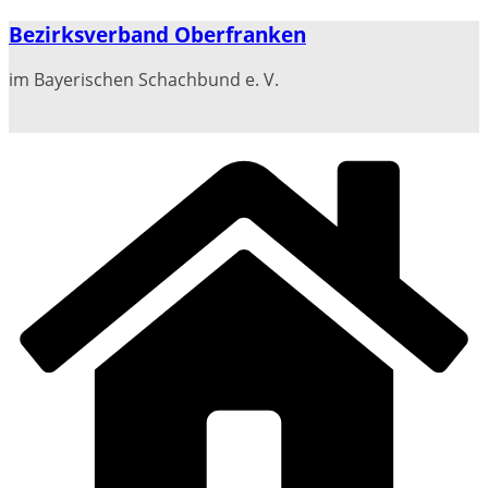
Zum
Bezirksverband Oberfranken
Inhalt
springen
im Bayerischen Schachbund e. V.