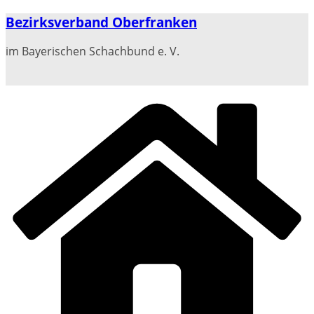
Zum
Bezirksverband Oberfranken
Inhalt
springen
im Bayerischen Schachbund e. V.