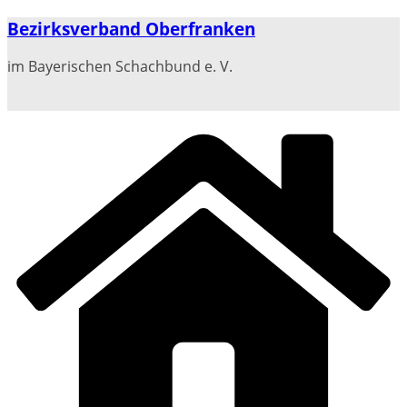
Zum
Bezirksverband Oberfranken
Inhalt
springen
im Bayerischen Schachbund e. V.