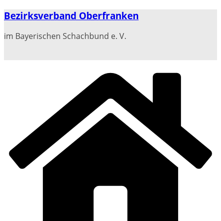
Zum
Bezirksverband Oberfranken
Inhalt
springen
im Bayerischen Schachbund e. V.