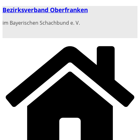
Zum
Bezirksverband Oberfranken
Inhalt
springen
im Bayerischen Schachbund e. V.