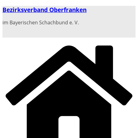
Zum
Bezirksverband Oberfranken
Inhalt
springen
im Bayerischen Schachbund e. V.