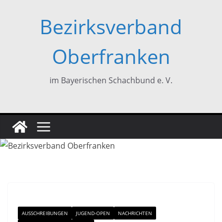
Zum
Bezirksverband
Inhalt
springen
Oberfranken
im Bayerischen Schachbund e. V.
AUSSCHREIBUNGEN
JUGEND-OPEN
NACHRICHTEN