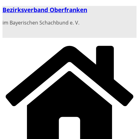
Zum
Bezirksverband Oberfranken
Inhalt
springen
im Bayerischen Schachbund e. V.