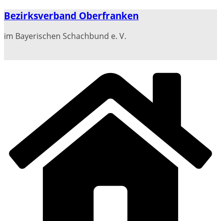
Zum
Bezirksverband Oberfranken
Inhalt
springen
im Bayerischen Schachbund e. V.