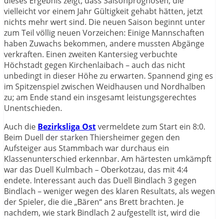
dieses Ergebnis zeigt, dass Saisonprognosen, die
vielleicht vor einem Jahr Gültigkeit gehabt hätten, jetzt
nichts mehr wert sind. Die neuen Saison beginnt unter
zum Teil völlig neuen Vorzeichen: Einige Mannschaften
haben Zuwachs bekommen, andere mussten Abgänge
verkraften. Einen zweiten Kantersieg verbuchte
Höchstadt gegen Kirchenlaibach – auch das nicht
unbedingt in dieser Höhe zu erwarten. Spannend ging es
im Spitzenspiel zwischen Weidhausen und Nordhalben
zu; am Ende stand ein insgesamt leistungsgerechtes
Unentschieden.
Auch die
Bezirksliga Ost
vermeldete zum Start ein 8:0.
Beim Duell der starken Thiersheimer gegen den
Aufsteiger aus Stammbach war durchaus ein
Klassenunterschied erkennbar. Am härtesten umkämpft
war das Duell Kulmbach – Oberkotzau, das mit 4:4
endete. Interessant auch das Duell Bindlach 3 gegen
Bindlach – weniger wegen des klaren Resultats, als wegen
der Spieler, die die „Bären“ ans Brett brachten. Je
nachdem, wie stark Bindlach 2 aufgestellt ist, wird die