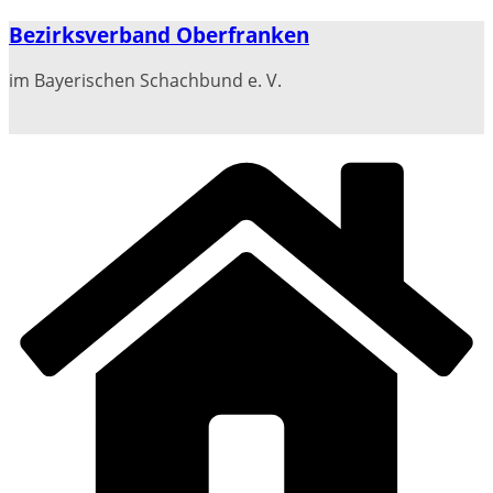
Zum
Bezirksverband Oberfranken
Inhalt
springen
im Bayerischen Schachbund e. V.