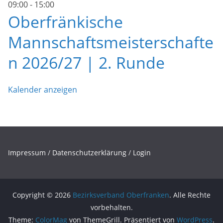
09:00
-
15:00
Oberfränkische
Mannschaftsmeisterschafte
n 2026/27 | 2. Runde
Kalender anzeigen
Impressum
/
Datenschutzerklärung
/
Login
Copyright © 2026
Bezirksverband Oberfranken
. Alle Rechte
vorbehalten.
Theme:
ColorMag
von ThemeGrill. Präsentiert von
WordPress
.