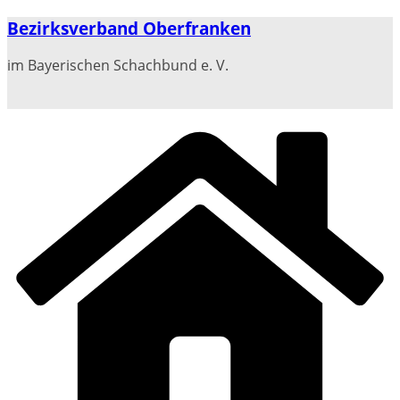
Zum
Bezirksverband Oberfranken
Inhalt
springen
im Bayerischen Schachbund e. V.