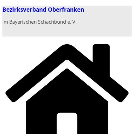
Zum
Bezirksverband Oberfranken
Inhalt
springen
im Bayerischen Schachbund e. V.