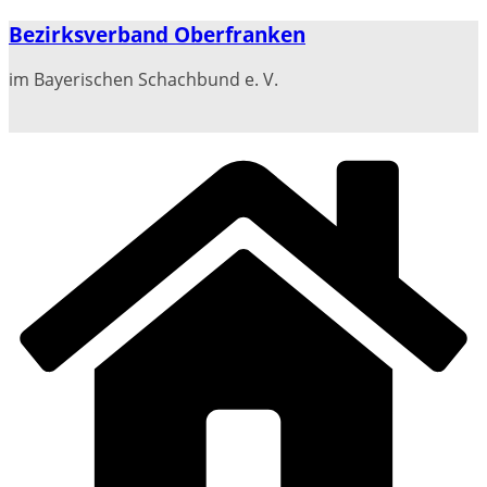
Zum
Bezirksverband Oberfranken
Inhalt
springen
im Bayerischen Schachbund e. V.