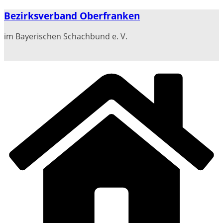
Zum
Bezirksverband Oberfranken
Inhalt
springen
im Bayerischen Schachbund e. V.