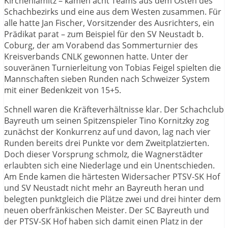
Kirchenlamitz – kamen acht Teams aus dem Osten des
Schachbezirks und eine aus dem Westen zusammen. Für
alle hatte Jan Fischer, Vorsitzender des Ausrichters, ein
Prädikat parat – zum Beispiel für den SV Neustadt b.
Coburg, der am Vorabend das Sommerturnier des
Kreisverbands CNLK gewonnen hatte. Unter der
souveränen Turnierleitung von Tobias Feigel spielten die
Mannschaften sieben Runden nach Schweizer System
mit einer Bedenkzeit von 15+5.
Schnell waren die Kräfteverhältnisse klar. Der Schachclub
Bayreuth um seinen Spitzenspieler Tino Kornitzky zog
zunächst der Konkurrenz auf und davon, lag nach vier
Runden bereits drei Punkte vor dem Zweitplatzierten.
Doch dieser Vorsprung schmolz, die Wagnerstädter
erlaubten sich eine Niederlage und ein Unentschieden.
Am Ende kamen die härtesten Widersacher PTSV-SK Hof
und SV Neustadt nicht mehr an Bayreuth heran und
belegten punktgleich die Plätze zwei und drei hinter dem
neuen oberfränkischen Meister. Der SC Bayreuth und
der PTSV-SK Hof haben sich damit einen Platz in der