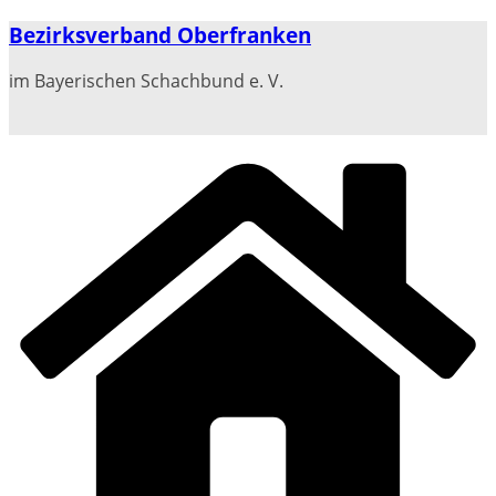
Zum
Bezirksverband Oberfranken
Inhalt
springen
im Bayerischen Schachbund e. V.