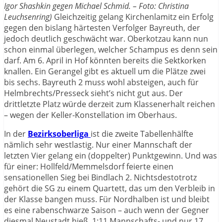
Igor Shashkin gegen Michael Schmid. – Foto: Christina
Leuchsenring)
Gleichzeitig gelang Kirchenlamitz ein Erfolg
gegen den bislang härtesten Verfolger Bayreuth, der
jedoch deutlich geschwächt war. Oberkotzau kann nun
schon einmal überlegen, welcher Schampus es denn sein
darf. Am 6. April in Hof könnten bereits die Sektkorken
knallen. Ein Gerangel gibt es aktuell um die Plätze zwei
bis sechs. Bayreuth 2 muss wohl absteigen, auch für
Helmbrechts/Presseck sieht’s nicht gut aus. Der
drittletzte Platz würde derzeit zum Klassenerhalt reichen
– wegen der Keller-Konstellation im Oberhaus.
In der
Bezirksoberliga
ist die zweite Tabellenhälfte
nämlich sehr westlastig. Nur einer Mannschaft der
letzten Vier gelang ein (doppelter) Punktgewinn. Und was
für einer: Hollfeld/Memmelsdorf feierte einen
sensationellen Sieg bei Bindlach 2. Nichtsdestotrotz
gehört die SG zu einem Quartett, das um den Verbleib in
der Klasse bangen muss. Für Nordhalben ist und bleibt
es eine rabenschwarze Saison – auch wenn der Gegner
diesmal Neustadt hieß. 1:11 Mannschafts- und nur 17