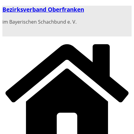
Zum
Bezirksverband Oberfranken
Inhalt
springen
im Bayerischen Schachbund e. V.